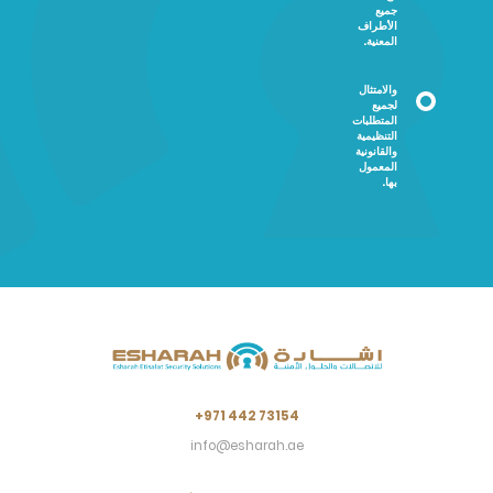
جميع
الأطراف
المعنية.
والامتثال
لجميع
المتطلبات
التنظيمية
والقانونية
المعمول
بها.
+971 442 73154
info@esharah.ae