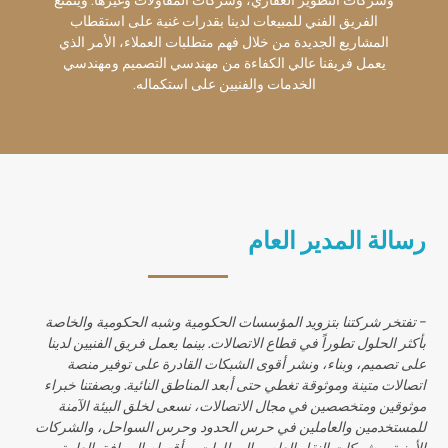
وشركات التطوير العقاري، وشركات المقاولات وغيرها. ويتمتع
الفريق الفني للمبيعات لدينا بقدرات غنية على استقطاب
المشاريع الجديدة من خلال فهم متطلبات العملاء، الأمر الذي
يعمل فريقنا عالي الكفاءة من مهندسي التصميم ومهندسي
الخدمات والفنيين على استكماله.
رسالة المدير العام
- تفتخر شركتنا بتزويد المؤسسات الحكومية وشبه الحكومية والخاصة
بأكثر الحلول تطوراً في قطاع الاتصالات. بينما يعمل فريق الفنيين لدينا
على تصميم، وبناء، ونشر أقوى الشبكات القادرة على توفير منصة
اتصالات متينة وموثوقة تغطي حتى أبعد المناطق النائية. وبصفتنا خبراء
موثوقين ومتخصصين في مجال الاتصالات، نسعى لخلق البيئة الآمنة
للمستخدمين والعاملين في حرس الحدود وحرس السواحل، والشركات
الأمنية، وشركات النقل العام، والمطارات، وأقسام المرافق العامة،