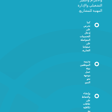
والالتزام والتميّز
التشغيلي والإدارة
المهنية للمشاريع.
كما
نحرص
على
إدخال
التحسينات
المتواصلة
على
عملياتنا
التجارية.
وتزويد
الموظفين
ببيئة
عمل
موجهة
نحو
النمو.
وإنشاء
والحفاظ
على
علاقات
تكافلية
مع