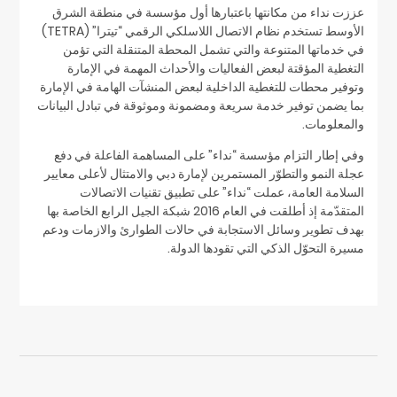
عززت نداء من مكانتها باعتبارها أول مؤسسة في منطقة الشرق
الأوسط تستخدم نظام الاتصال اللاسلكي الرقمي “تيترا” (TETRA)
في خدماتها المتنوعة والتي تشمل المحطة المتنقلة التي تؤمن
التغطية المؤقتة لبعض الفعاليات والأحداث المهمة في الإمارة
وتوفير محطات للتغطية الداخلية لبعض المنشآت الهامة في الإمارة
بما يضمن توفير خدمة سريعة ومضمونة وموثوقة في تبادل البيانات
والمعلومات.
وفي إطار التزام مؤسسة “نداء” على المساهمة الفاعلة في دفع
عجلة النمو والتطوّر المستمرين لإمارة دبي والامتثال لأعلى معايير
السلامة العامة، عملت “نداء” على تطبيق تقنيات الاتصالات
المتقدّمة إذ أطلقت في العام 2016 شبكة الجيل الرابع الخاصة بها
بهدف تطوير وسائل الاستجابة في حالات الطوارئ والازمات ودعم
مسيرة التحوّل الذكي التي تقودها الدولة.