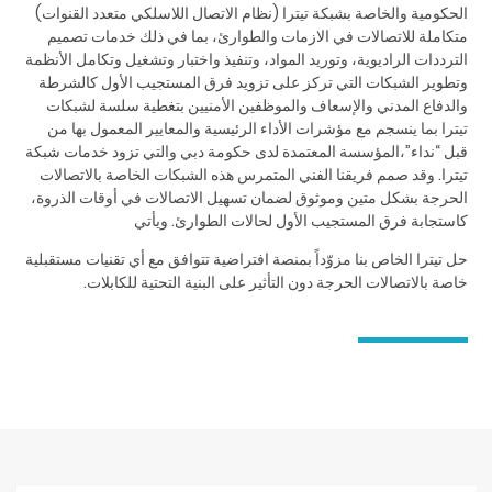
الحكومية والخاصة بشبكة تيترا (نظام الاتصال اللاسلكي متعدد القنوات)
متكاملة للاتصالات في الازمات والطوارئ، بما في ذلك خدمات تصميم
الترددات الراديوية، وتوريد المواد، وتنفيذ واختبار وتشغيل وتكامل الأنظمة
وتطوير الشبكات التي تركز على تزويد فرق المستجيب الأول كالشرطة
والدفاع المدني والإسعاف والموظفين الأمنيين بتغطية سلسة لشبكات
تيترا بما ينسجم مع مؤشرات الأداء الرئيسية والمعايير المعمول بها من
قبل “نداء”،المؤسسة المعتمدة لدى حكومة دبي والتي تزود خدمات شبكة
تيترا. وقد صمم فريقنا الفني المتمرس هذه الشبكات الخاصة بالاتصالات
الحرجة بشكل متين وموثوق لضمان تسهيل الاتصالات في أوقات الذروة،
كاستجابة فرق المستجيب الأول لحالات الطوارئ. ويأتي
حل تيترا الخاص بنا مزوّداً بمنصة افتراضية تتوافق مع أي تقنيات مستقبلية
خاصة بالاتصالات الحرجة دون التأثير على البنية التحتية للكابلات.